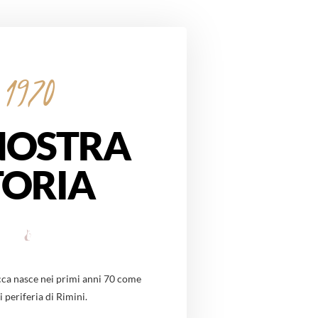
1970
NOSTRA
TORIA
occa nasce nei primi anni 70 come
i periferia di Rimini.