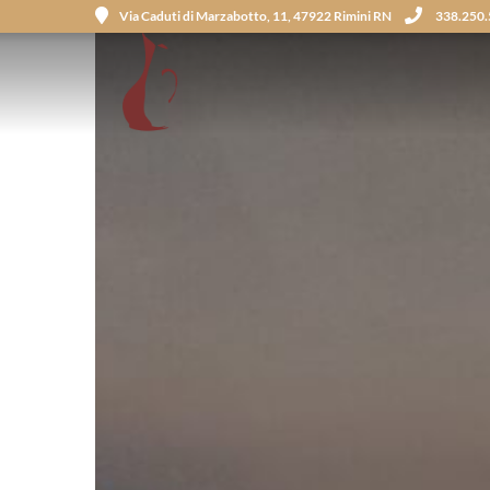
Via Caduti di Marzabotto, 11, 47922 Rimini RN
338.250.