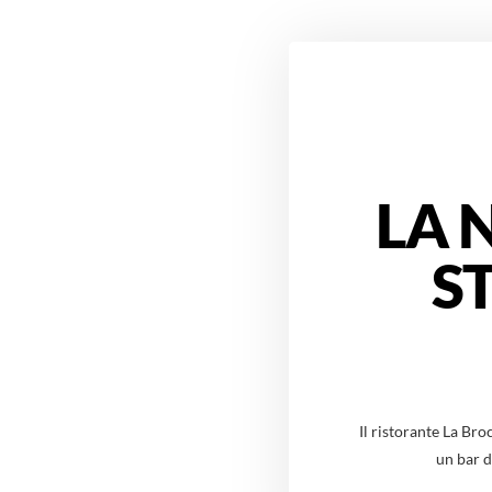
LA 
S
Il ristorante La Br
un bar d