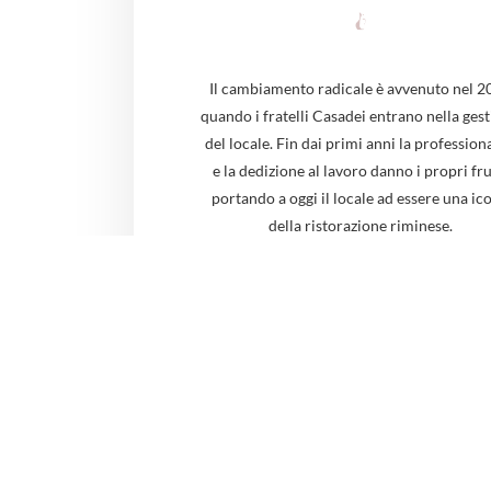
Il cambiamento radicale è avvenuto nel 2
quando i fratelli Casadei entrano nella ges
del locale. Fin dai primi anni la professiona
e la dedizione al lavoro danno i propri fru
portando a oggi il locale ad essere una ic
della ristorazione riminese.
Contattaci
Pizza