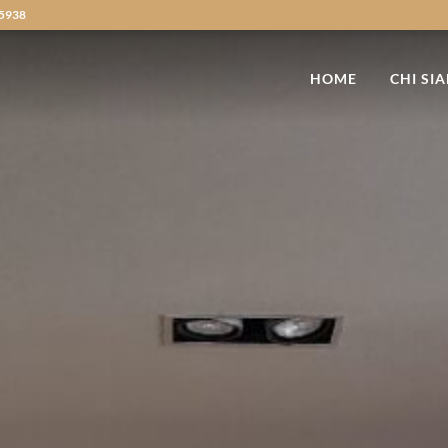
5938
HOME
CHI SI